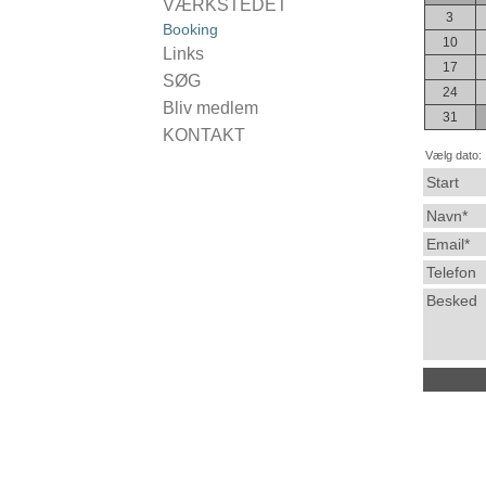
For udstillere
VÆRKSTEDET
Udstillinger 2019
Kulturcaféer 2019
3
Medlemsfordele
Booking
Udstillinger 2018
Kulturcaféer 2018
Vagterne
10
Udstillinger 2017
Links
Kulturcaféer 2017
17
Udstillinger 2016
SØG
Kulturcaféer 2016
24
Udstillinger 2015
Bliv medlem
31
KONTAKT
Vælg dato:
Find vej
Start