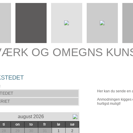
VÆRK OG OMEGNS KUN
STEDET
:
Her kan du sende en 
TEDET
Anmodningen kigges ef
RIET
hurtigst muligt!
august 2026
ti
on
to
fr
lø
sø
28
29
30
31
1
2