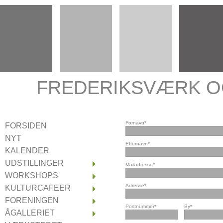
FREDERIKSVÆRK O
Fornavn*
FORSIDEN
NYT
Efternavn*
KALENDER
UDSTILLINGER
Mailadresse*
Udstillinger 2024
WORKSHOPS
Udstillinger 2023
CROQUIS
Adresse*
KULTURCAFEER
Udstillinger 2022
Kulturcaféer 2024
FORENINGEN
Udstillinger 2021
Postnummer*
By*
Kulturcaféer 2021
Bestyrelsen 2024
ÅGALLERIET
Udstillinger 2020
Kulturcaféer 2020
Vedtægter