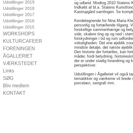
Udstillinger 2019
og udland. Modtog 2010 Statens K
Indkøbt af bl.a. Statens Kunstfon
Udstillinger 2018
Kastrupgård samlingen. Se komple
Udstillinger 2017
Udstillinger 2016
Kendetegnende for Nina Maria Kle
personlig og fortællende tilgang. V
Udstillinger 2015
forskellige sammenhænge og bet
WORKSHOPS
side, skalere ting op og ned i stø
forskydninger i tid og rum udfordre
CROQUIS
KULTURCAFEER
virkeligheden. Det ene øjeblik zo
mindste detalje, det næste øjeblik 
Kulturcaféer 2024
FORENINGEN
Den historie der fortælles, kan for
Kulturcaféer 2021
Bestyrelsen 2024
ÅGALLERIET
måder, fordi betydning, historieskri
Kulturcaféer 2020
der er under stadig forandring og
Vedtægter
For udstillere
VÆRKSTEDET
perspektiver.
Kulturcaféer 2019
Medlemsfordele
Booking
Links
Kulturcaféer 2018
Vagterne
Udstillingen i Ågalleriet vil også 
SØG
tematikker og værkerne vil brede s
Kulturcaféer 2017
porcelæn, serigrafi mm.
Kulturcaféer 2016
Bliv medlem
KONTAKT
Find vej