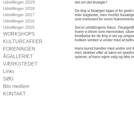
Udstillinger 2019
det om det tilvalgte?
Udstillinger 2018
De ting vi tilvælger tager vi for giv
Udstillinger 2017
eller bagtanke, men hvorfor fravæl
som irrelevant for vores hukommelse
Udstillinger 2016
Udstillinger 2015
Det er udstillingens fokus. Tilvalget/f
hvem vi bliver som mennesker, såvel 
WORKSHOPS
forståelse for de ting vi ser og omgi
hvilken verden vi ender med at befin
CROQUIS
KULTURCAFEER
Kulturcaféer 2024
FORENINGEN
Hans kunst handler med andre ord 
men stræber efter at være en spejling,
Kulturcaféer 2021
Bestyrelsen 2024
ÅGALLERIET
oplever, af hans egne valg og ikke mi
Kulturcaféer 2020
Vedtægter
For udstillere
VÆRKSTEDET
Kulturcaféer 2019
Medlemsfordele
Booking
Links
Kulturcaféer 2018
Vagterne
SØG
Kulturcaféer 2017
Kulturcaféer 2016
Bliv medlem
KONTAKT
Find vej