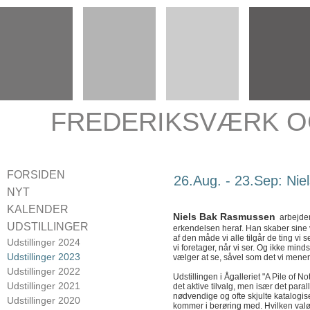
FREDERIKSVÆRK O
FORSIDEN
26.Aug. - 23.Sep: Ni
NYT
KALENDER
Niels Bak Rasmussen
arbejder
UDSTILLINGER
erkendelsen heraf. Han skaber sin
af den måde vi alle tilgår de ting vi s
Udstillinger 2024
vi foretager, når vi ser. Og ikke mind
Udstillinger 2023
vælger at se, såvel som det vi mener
Udstillinger 2022
Udstillingen i Ågalleriet "A Pile of 
Udstillinger 2021
det aktive tilvalg, men især det para
nødvendige og ofte skjulte katalogise
Udstillinger 2020
kommer i berøring med.
Hvilken valø