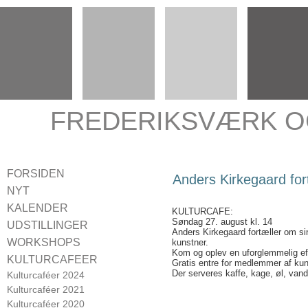
FREDERIKSVÆRK O
FORSIDEN
Anders Kirkegaard fort
NYT
KALENDER
KULTURCAFE:
Søndag 27. august kl. 14
UDSTILLINGER
Anders Kirkegaard fortæller om si
Udstillinger 2024
WORKSHOPS
kunstner.
Kom og oplev en uforglemmelig ef
Udstillinger 2023
CROQUIS
KULTURCAFEER
Gratis entre for medlemmer af kun
Udstillinger 2022
Der serveres kaffe, kage, øl, van
Kulturcaféer 2024
Udstillinger 2021
Kulturcaféer 2021
Udstillinger 2020
Kulturcaféer 2020