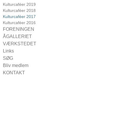
Udstillinger 2019
Kulturcaféer 2019
Udstillinger 2018
Kulturcaféer 2018
Udstillinger 2017
Kulturcaféer 2017
Udstillinger 2016
Kulturcaféer 2016
Udstillinger 2015
FORENINGEN
Bestyrelsen 2024
ÅGALLERIET
Vedtægter
For udstillere
VÆRKSTEDET
Medlemsfordele
Booking
Links
Vagterne
SØG
Bliv medlem
KONTAKT
Find vej