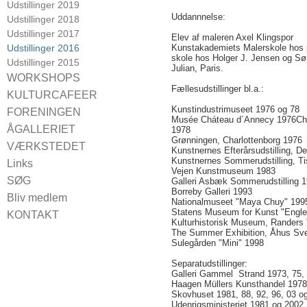
Udstillinger 2019
Uddannnelse:
Udstillinger 2018
Udstillinger 2017
Elev af maleren Axel Klingspor
Udstillinger 2016
Kunstakademiets Malerskole hos p
skole hos Holger J. Jensen og Sø
Udstillinger 2015
Julian, Paris.
WORKSHOPS
Fællesudstillinger bl.a.:
CROQUIS
KULTURCAFEER
Kunstindustrimuseet 1976 og 78
Kulturcaféer 2024
FORENINGEN
Musée Cháteau d´Annecy 1976Charl
Kulturcaféer 2021
Bestyrelsen 2024
ÅGALLERIET
1978
Kulturcaféer 2020
Grønningen, Charlottenborg 1976
Vedtægter
For udstillere
VÆRKSTEDET
Kunstnernes Efterårsudstilling, De
Kulturcaféer 2019
Medlemsfordele
Kunstnernes Sommerudstilling, Ti
Booking
Links
Kulturcaféer 2018
Vagterne
Vejen Kunstmuseum 1983
SØG
Galleri Asbæk Sommerudstilling 
Kulturcaféer 2017
Borreby Galleri 1993
Kulturcaféer 2016
Bliv medlem
Nationalmuseet "Maya Chuy" 199
Statens Museum for Kunst "Engle
KONTAKT
Kulturhistorisk Museum, Randers 
Find vej
The Summer Exhibition, Åhus Sve
Sulegården "Mini" 1998
Separatudstillinger:
Galleri Gammel Strand 1973, 75, 
Haagen Müllers Kunsthandel 1978
Skovhuset 1981, 88, 92, 96, 03 o
Udenrigsministeriet 1981 og 2002