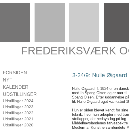
FREDERIKSVÆRK O
FORSIDEN
3-24/9: Nulle Øigaard
NYT
KALENDER
Nulle Øigaard, f. 1934 er en dansk
med Ib Spang Olsen og er mor til 
UDSTILLINGER
Spang Olsen. Efter uddannelse på
Udstillinger 2024
fik Nulle Øigaard eget værksted 1
Udstillinger 2023
Hun er siden blevet kendt for sine te
Udstillinger 2022
teknik, hvor hun arbejder med tran
Udstillinger 2021
stoflapper, der nedsys lag på lag. 
Middelhavslandenes farvespektre 
Udstillinger 2020
Medlem af Kunstnersamfundets M