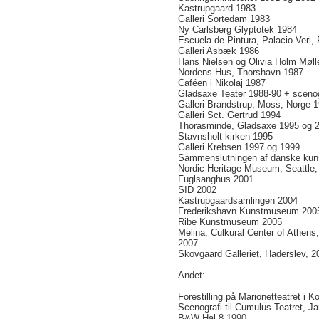
Kastrupgaard 1983
Galleri Sortedam 1983
Ny Carlsberg Glyptotek 1984
Escuela de Pintura, Palacio Veri,
Galleri Asbæk 1986
Hans Nielsen og Olivia Holm Møll
Nordens Hus, Thorshavn 1987
Caféen i Nikolaj 1987
Gladsaxe Teater 1988-90 + scenogr
Galleri Brandstrup, Moss, Norge 
Galleri Sct. Gertrud 1994
Thorasminde, Gladsaxe 1995 og 
Stavnsholt-kirken 1995
Galleri Krebsen 1997 og 1999
Sammenslutningen af danske kuns
Nordic Heritage Museum, Seattle
Fuglsanghus 2001
SID 2002
Kastrupgaardsamlingen 2004
Frederikshavn Kunstmuseum 200
Ribe Kunstmuseum 2005
Melina, Culkural Center of Athens
2007
Skovgaard Galleriet, Haderslev, 2
Andet:
Forestilling på Marionetteatret i
Scenografi til Cumulus Teatret, Ja
B&W Hal 8 1990