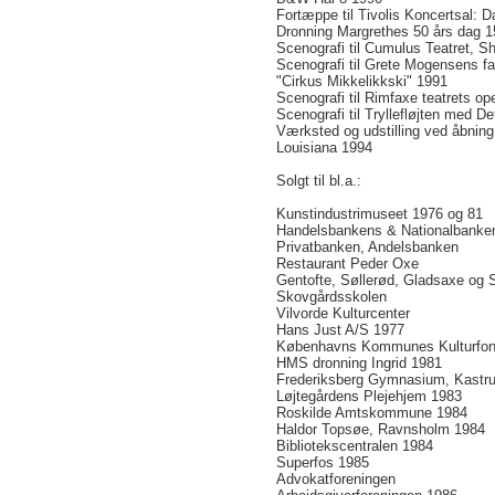
Fortæppe til Tivolis Koncertsal: 
Dronning Margrethes 50 års dag 1
Scenografi til Cumulus Teatret, S
Scenografi til Grete Mogensens fa
"Cirkus Mikkelikkski" 1991
Scenografi til Rimfaxe teatrets op
Scenografi til Tryllefløjten med 
Værksted og udstilling ved åbning
Louisiana 1994
Solgt til bl.a.:
Kunstindustrimuseet 1976 og 81
Handelsbankens & Nationalbanke
Privatbanken, Andelsbanken
Restaurant Peder Oxe
Gentofte, Søllerød, Gladsaxe og
Skovgårdsskolen
Vilvorde Kulturcenter
Hans Just A/S 1977
Københavns Kommunes Kulturfo
HMS dronning Ingrid 1981
Frederiksberg Gymnasium, Kastru
Løjtegårdens Plejehjem 1983
Roskilde Amtskommune 1984
Haldor Topsøe, Ravnsholm 1984
Bibliotekscentralen 1984
Superfos 1985
Advokatforeningen